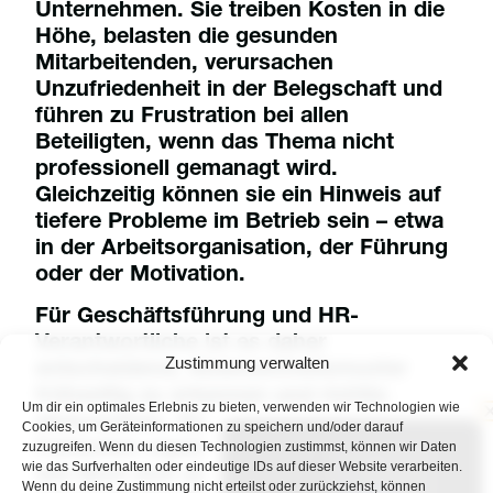
Unternehmen. Sie treiben Kosten in die
Höhe, belasten die gesunden
Mitarbeitenden, verursachen
Unzufriedenheit in der Belegschaft und
führen zu Frustration bei allen
Beteiligten, wenn das Thema nicht
professionell gemanagt wird.
Gleichzeitig können sie ein Hinweis auf
tiefere Probleme im Betrieb sein – etwa
in der Arbeitsorganisation, der Führung
oder der Motivation.
Für
Geschäftsführung
und
HR-
Verantwortliche
ist es daher
Zustimmung verwalten
entscheidend, Abwesenheitsmuster
frühzeitig zu erkennen und richtig
Um dir ein optimales Erlebnis zu bieten, verwenden wir Technologien wie
einzuordnen. Doch ab wann sind
Cookies, um Geräteinformationen zu speichern und/oder darauf
zuzugreifen. Wenn du diesen Technologien zustimmst, können wir Daten
Fehlzeiten eigentlich „auffällig“ – und
wie das Surfverhalten oder eindeutige IDs auf dieser Website verarbeiten.
wie lässt sich sogenannter
Absentismus
Wenn du deine Zustimmung nicht erteilst oder zurückziehst, können