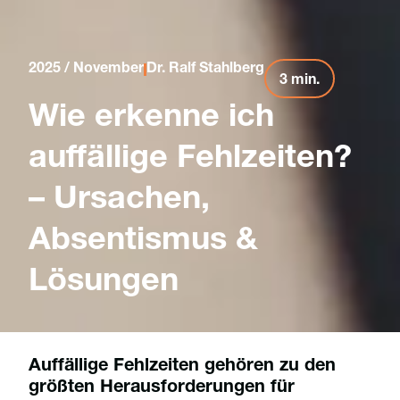
2025 / November
Dr. Ralf Stahlberg
3 min.
Wie erkenne ich
auffällige Fehlzeiten?
– Ursachen,
Absentismus &
Lösungen
Auffällige Fehlzeiten gehören zu den
größten Herausforderungen für